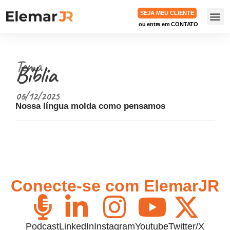
SEJA MEU CLIENTE
ou entre em CONTATO
TRABA
Tema
Bíblia
06/12/2025
Nossa língua molda como pensamos
Conecte-se com ElemarJR
Podcast
LinkedIn
Instagram
Youtube
Twitter/X