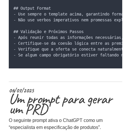
## Output Format
- Use sempre o template acima, garantindo formataç
- Não use verbos imperativos nem promessas explíci
## Validação e Próximos Passos
- Após reunir todas as informações necessárias, va
- Certifique-se da coesão lógica entre as premissa
- Verifique que a oferta se conecta naturalmente à
- Se algum campo obrigatório estiver faltando na s
06/07/2025
Um prompt para gerar
um PRD
O seguinte prompt ativa o ChatGPT como um
“especialista em especificação de produtos”.