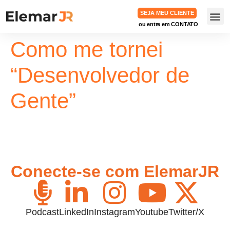
SEJA MEU CLIENTE
ou entre em CONTATO
TRABA
Como me tornei
“Desenvolvedor de
Gente”
Conecte-se com ElemarJR
Podcast
LinkedIn
Instagram
Youtube
Twitter/X