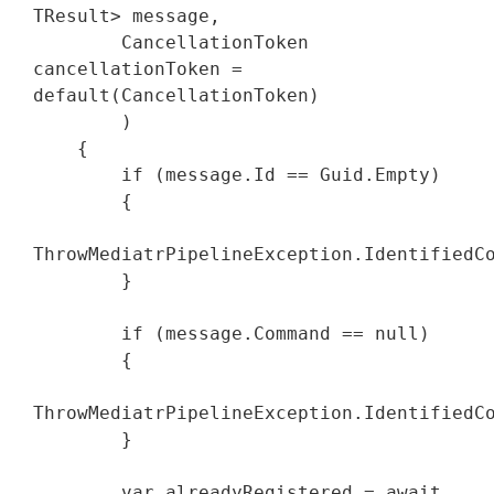
TResult> message,

        CancellationToken 
cancellationToken = 
default(CancellationToken)

        )

    {

        if (message.Id == Guid.Empty)

        {

ThrowMediatrPipelineException.IdentifiedCo
        }

        if (message.Command == null)

        {

ThrowMediatrPipelineException.IdentifiedCo
        }

        var alreadyRegistered = await 