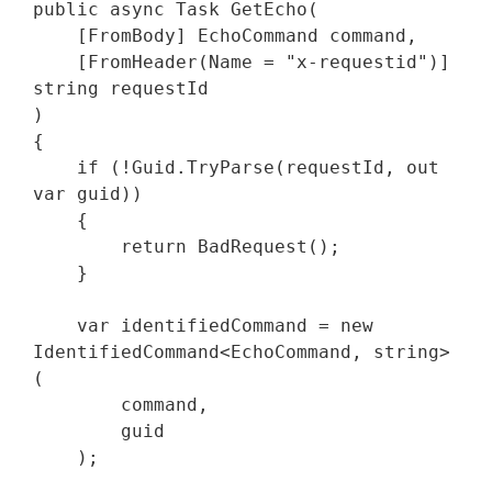
public async Task GetEcho(

    [FromBody] EchoCommand command,

    [FromHeader(Name = "x-requestid")] 
string requestId

)

{

    if (!Guid.TryParse(requestId, out 
var guid))

    {

        return BadRequest();

    }

    var identifiedCommand = new 
IdentifiedCommand<EchoCommand, string>
(

        command,

        guid

    );
