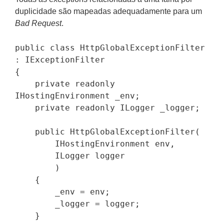
duplicidade são mapeadas adequadamente para um
Bad Request
.
public class HttpGlobalExceptionFilter 
: IExceptionFilter

{

    private readonly 
IHostingEnvironment _env;

    private readonly ILogger _logger;

    public HttpGlobalExceptionFilter(

        IHostingEnvironment env,

        ILogger logger

        )

    {

        _env = env;

        _logger = logger;

    }
