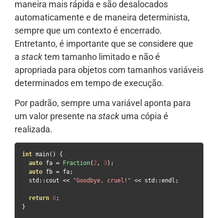
maneira mais rápida e são desalocados
automaticamente e de maneira determinista,
sempre que um contexto é encerrado.
Entretanto, é importante que se considere que
a
stack
tem tamanho limitado e não é
apropriada para objetos com tamanhos variáveis
determinados em tempo de execução.
Por padrão, sempre uma variável aponta para
um valor presente na
stack
uma cópia é
realizada.
int
 main
()
{
auto
 fa 
=
Fraction
(
2
,
3
);
auto
 fb 
=
 fa
;
  std
::
cout 
<<
"Goodbye, cruel!"
<<
 std
::
endl
;
return
0
;
}