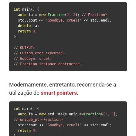
int
 main
()
{
auto
 fa 
=
new
Fraction
(
2
,
3
);
// Fraction*
  std
::
cout 
<<
"Goodbye, cruel!"
<<
 std
::
endl
;
delete
 fa
;
return
0
;
}
// OUTPUT:
// Custom ctor executed.
// Goodbye, cruel!
// Fraction instance destructed.
Modernamente, entretanto, recomenda-se a
utilização de
smart pointers
.
int
 main
()
{
auto
 fa 
=
new
 std
::
make_unique
<
Fraction
>(
2
,
3
);
// unique_ptr<Fraction>
  std
::
cout 
<<
"Goodbye, cruel!"
<<
 std
::
endl
;
return
0
;
}