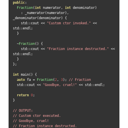
public
:
Fraction
(
int
 numerator
,
int
 denominator
)
:
 _numerator
(
numerator
),
_denominator
(
denominator
)
{
    std
::
cout 
<<
"Custom ctor invoked."
<<
std
::
endl
;
}
~
Fraction
()
{
    std
::
cout 
<<
"Fraction instance destructed."
<<
std
::
endl
;
}
};
int
 main
()
{
auto
 fa 
=
Fraction
(
2
,
3
);
// Fraction
  std
::
cout 
<<
"Goodbye, cruel!"
<<
 std
::
endl
;
return
0
;
}
// OUTPUT:
// Custom ctor executed.
// Goodbye, cruel!
// Fraction instance destructed.