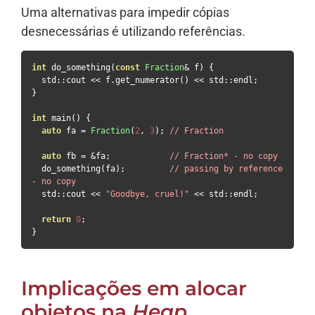
Uma alternativas para impedir cópias
desnecessárias é utilizando referências.
int
 do_something
(
const
Fraction
&
 f
)
{
  std
::
cout 
<<
 f
.
get_numerator
()
<<
 std
::
endl
;
}
int
 main
()
{
auto
 fa 
=
Fraction
(
2
,
3
);
// Fraction
auto
 fb 
=
&
fa
;
// Fraction* - no copy
  do_something
(
fa
);
// passing by reference 
- no copy
  std
::
cout 
<<
"Goodbye, cruel!"
<<
 std
::
endl
;
return
0
;
}
Implicações em alocar
objetos na
Heap