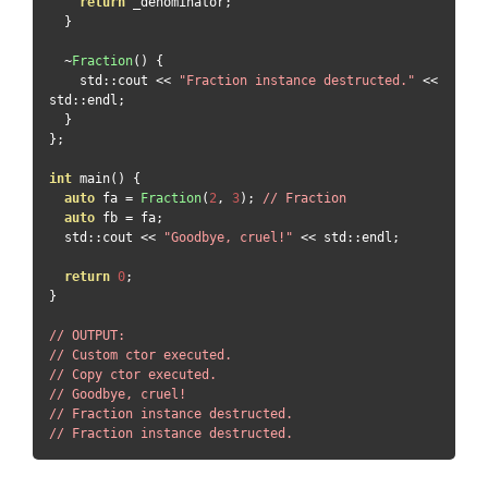
return
 _denominator
;
}
~
Fraction
()
{
    std
::
cout 
<<
"Fraction instance destructed."
<<
std
::
endl
;
}
};
int
 main
()
{
auto
 fa 
=
Fraction
(
2
,
3
);
// Fraction
auto
 fb 
=
 fa
;
  std
::
cout 
<<
"Goodbye, cruel!"
<<
 std
::
endl
;
return
0
;
}
// OUTPUT:
// Custom ctor executed.
// Copy ctor executed.
// Goodbye, cruel!
// Fraction instance destructed.
// Fraction instance destructed.