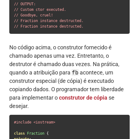
// OUTPUT:
// Custom ctor executed.
// Goodbye, cruel!
// Fraction instance destructed.
// Fraction instance destructed.
No código acima, o construtor fornecido é
chamado apenas uma vez. Entretanto, o
destrutor é chamado duas vezes. Na prática,
quando a atribuição para
fb
acontece, um
construtor especial (de cópia) é executado
copiando dados. O programador tem liberdade
para implementar o
construtor de cópia
se
desejar.
#include
<iostream>
class
Fraction
{
private
: