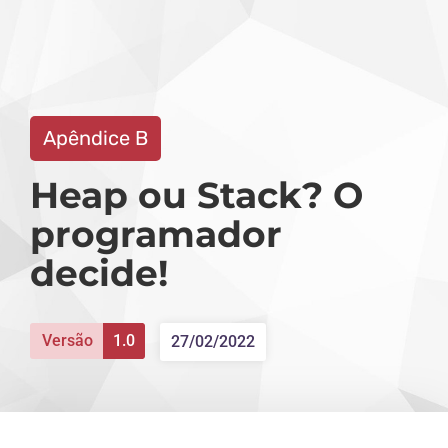
C++ MODERNO
SOBRE O L
Apêndice B
Heap ou Stack? O
programador
decide!
Versão
1.0
27/02/2022