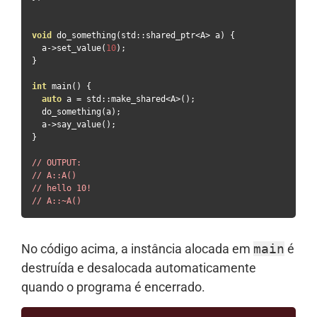
void
 do_something
(
std
::
shared_ptr
<
A
>
 a
)
{
  a
->
set_value
(
10
);
}
int
 main
()
{
auto
 a 
=
 std
::
make_shared
<
A
>();
  do_something
(
a
);
  a
->
say_value
();
}
// OUTPUT:
// A::A()
// hello 10!
// A::~A()
No código acima, a instância alocada em
main
é
destruída e desalocada automaticamente
quando o programa é encerrado.