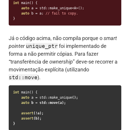
int
 main
()
{
auto
 a 
=
 std
::
make_unique
<
A
>();
auto
 b 
=
 a
;
// fail to copy.
}
Já o código acima, não compila porque o
smart
pointer
unique_ptr
foi implementado de
forma a não permitir cópias. Para fazer
“transferência de
ownership
” deve-se recorrer a
movimentação explícita (utilizando
std
::
move
).
int
 main
()
{
auto
 a 
=
 std
::
make_unique
();
auto
 b 
=
 std
::
move
(
a
);
assert
(!
a
);
assert
(
b
);
}