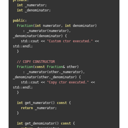
int
 _numerator
;
int
 _denominator
;
public
:
Fraction
(
int
 numerator
,
int
 denominator
)
:
 _numerator
(
numerator
),
_denominator
(
denominator
)
{
    std
::
cout 
<<
"Custom ctor executed."
<<
std
::
endl
;
}
// COPY CONSTRUCTOR
Fraction
(
const
Fraction
&
 other
)
:
 _numerator
(
other
.
_numerator
),
_denominator
(
other
.
_denominator
)
{
    std
::
cout 
<<
"Copy ctor executed."
<<
std
::
endl
;
}
int
 get_numerator
()
const
{
return
 _numerator
;
}
int
 get_denominator
()
const
{