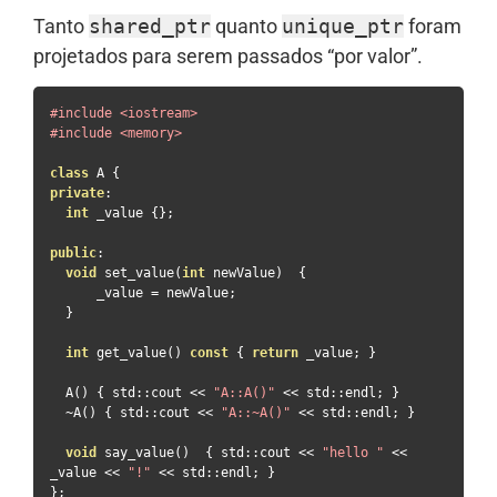
Tanto
shared_ptr
quanto
unique_ptr
foram
projetados para serem passados “por valor”.
#include
<iostream>
#include
<memory>
class
 A 
{
private
:
int
 _value 
{};
public
:
void
 set_value
(
int
 newValue
)
{
      _value 
=
 newValue
;
}
int
 get_value
()
const
{
return
 _value
;
}
  A
()
{
 std
::
cout 
<<
"A::A()"
<<
 std
::
endl
;
}
~
A
()
{
 std
::
cout 
<<
"A::~A()"
<<
 std
::
endl
;
}
void
 say_value
()
{
 std
::
cout 
<<
"hello "
<<
_value 
<<
"!"
<<
 std
::
endl
;
}
};