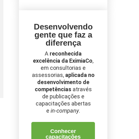
Desenvolvendo
gente que faz a
diferença
A
reconhecida
excelência da EximiaCo
,
em consultorias e
assessorias,
aplicada no
desenvolvimento de
competências
através
de publicações e
capacitações abertas
e
in-company
.
Conhecer
capacitações