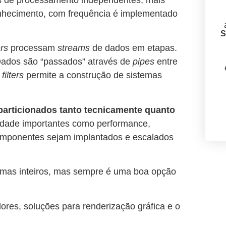
 de processamento independentes, mais
onhecimento, com frequência é implementado
S
ers
processam
streams
de dados em etapas.
ados são “passados” através de
pipes
entre
s
filters
permite a construção de sistemas
particionados tanto tecnicamente quanto
lidade importantes como performance,
componentes sejam implantados e escalados
istemas inteiros, mas sempre é uma boa opção
ores, soluções para renderização gráfica e o