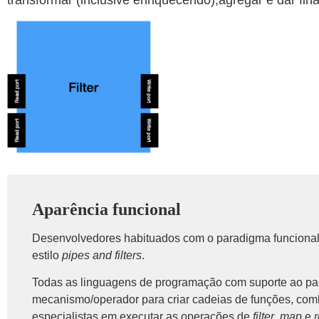
transformar (inclusive enriquecendo),agregar e dar fin
Aparência funcional
Desenvolvedores habituados com o paradigma funcional 
estilo
pipes and filters
.
Todas as linguagens de programação com suporte ao pa
mecanismo/operador para criar cadeias de funções, com
especialistas em executar as operações de
filter
,
map
e