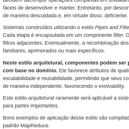
decidem decompor operações complexas em unidades
fáceis de desenvolver e manter. Entretanto, por desc
de maneira descuidada e, em virtude disso, deficiente.
Sistemas construídos utilizando o estilo
Pipes and Filt
Cada etapa é encapsulada em um componente
filter.
D
filtros adjacentes. Eventualmente, a recombinação do
familiares, aprimorados ou mais específicos.
Neste estilo arquitetural, componentes podem ser 
com base no domínio.
Ele favorece atributos de qua
escalabilidade e reusabilidade, permitindo que seus 
de maneira independente, favorecendo o
evolvability.
Este estilo arquitetural raramente será aplicável a s
para partes importantes.
Bons exemplos de aplicação desse estilo são compilad
padrão MapReduce.