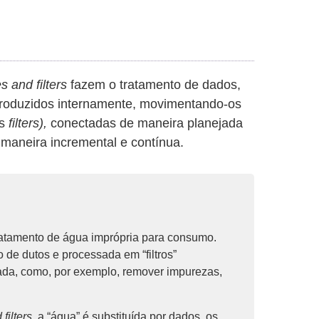
s and filters
fazem o tratamento de dados,
produzidos internamente, movimentando-os
os
filters),
conectadas de maneira planejada
 maneira incremental e contínua.
tratamento de água imprópria para consumo.
 de dutos e processada em “filtros”
ada, como, por exemplo, remover impurezas,
filters
, a “água” é substituída por dados, os