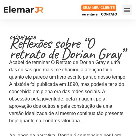
SEJA MEU CLIENTE
ou entre em CONTATO
TRABA
Reflexões sobre “O
06/06/2026
retrato de Dorian Gray”
Acabei de terminar O Retrato de Dorian Gray e uma
das coisas que mais me chamou a atenção foi o
quanto ele parece um livro escrito para o nosso tempo.
A história foi publicada em 1890, mas poderia ter sido
concebida em plena era das redes sociais. A
obsessão pela juventude, pela imagem, pela
aprovação dos outros e pela construção de uma
versão idealizada de si mesmo continua tão presente
hoje quanto na Londres vitoriana.
Ao longo da narrativa, Dorian é convencido por Lord