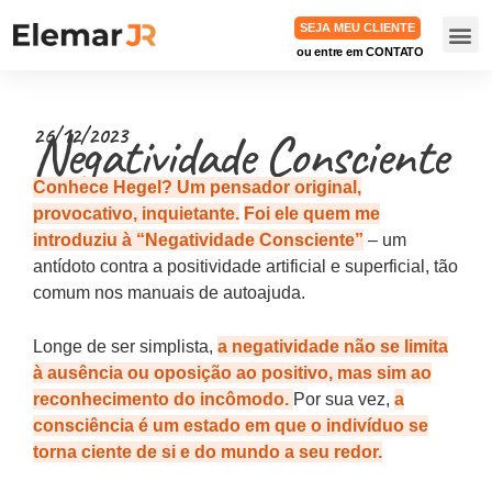
SEJA MEU CLIENTE
ou entre em CONTATO
TRABA
Negatividade Consciente
26/12/2023
Conhece Hegel? Um pensador original,
provocativo, inquietante.
Foi ele quem me
introduziu à “Negatividade Consciente”
– um
antídoto contra a positividade artificial e superficial, tão
comum nos manuais de autoajuda.
Longe de ser simplista,
a negatividade não se limita
à ausência ou oposição ao positivo, mas sim ao
reconhecimento do incômodo.
Por sua vez,
a
consciência é um estado em que o indivíduo se
torna ciente de si e do mundo a seu redor.